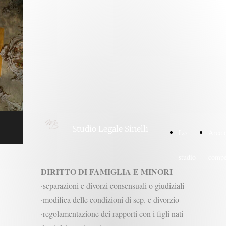
Studio Legale Sinelli
Lo
Aree 
studio
compe
DIRITTO DI FAMIGLIA E MINORI
·separazioni e divorzi consensuali o giudiziali
·modifica delle condizioni di sep. e divorzio
·regolamentazione dei rapporti con i figli nati